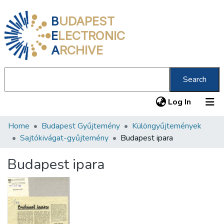
B
UDAPEST
E
LECTRONIC
A
RCHIVE
Search
(current
Log In
Home
Budapest Gyűjtemény
Különgyűjtemények
Communities & Collections
Sajtókivágat-gyűjtemény
Budapest ipara
All of DSpace
Budapest ipara
Statistics
About us