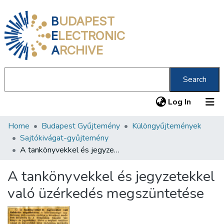
B
UDAPEST
E
LECTRONIC
A
RCHIVE
Search
(current
Log In
Home
Budapest Gyűjtemény
Különgyűjtemények
Communities & Collections
Sajtókivágat-gyűjtemény
All of DSpace
A tankönyvekkel és jegyzetekkel való üzérkedés megszüntetése
Statistics
A tankönyvekkel és jegyzetekkel
About us
való üzérkedés megszüntetése