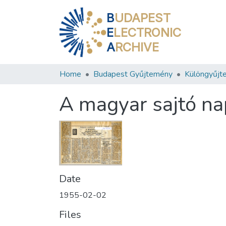
B
UDAPEST
E
LECTRONIC
A
RCHIVE
Home
Budapest Gyűjtemény
Különgyűjt
A magyar sajtó na
Date
1955-02-02
Files