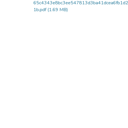
65c4343e8bc3ee547813d3ba41dcea6fb1d
1b.pdf
(1.69 MB)