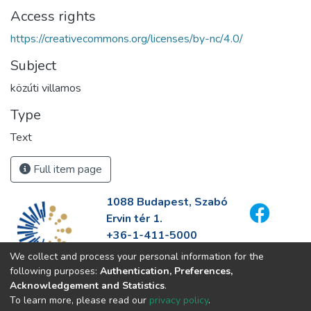
Access rights
https://creativecommons.org/licenses/by-nc/4.0/
Subject
közúti villamos
Type
Text
Full item page
1088 Budapest, Szabó
Ervin tér 1.
+36-1-411-5000
info@fszek.hu
We collect and process your personal information for the
https://fszek.hu
following purposes:
Authentication, Preferences,
Acknowledgement and Statistics
.
To learn more, please read our
privacy policy
.