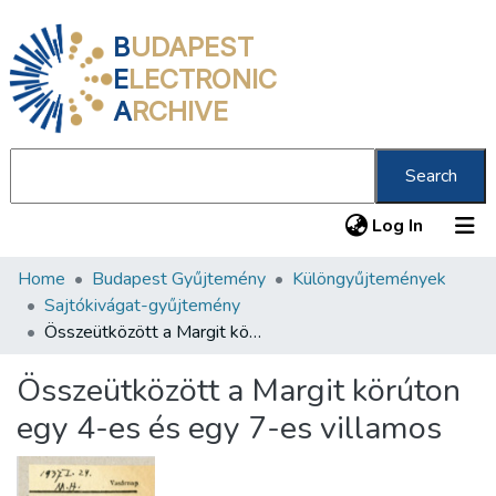
B
UDAPEST
E
LECTRONIC
A
RCHIVE
Search
(current
Log In
Home
Budapest Gyűjtemény
Különgyűjtemények
Communities & Collections
Sajtókivágat-gyűjtemény
All of DSpace
Összeütközött a Margit körúton egy 4-es és egy 7-es villamos
Statistics
Összeütközött a Margit körúton
About us
egy 4-es és egy 7-es villamos