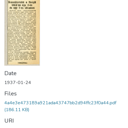
Date
1937-01-24
Files
4a4e3e473189a921ada43747bb2d94ffc23f0a44.pdf
(186.11 KB)
URI