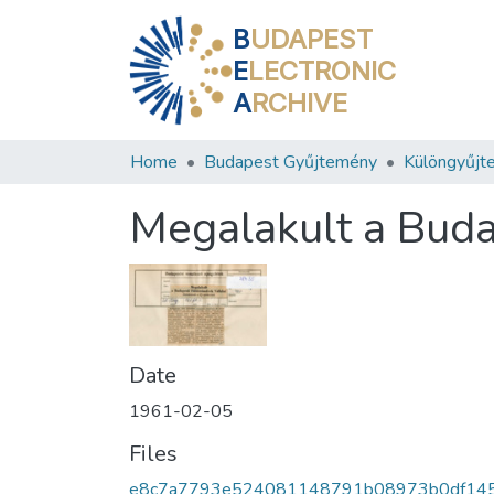
B
UDAPEST
E
LECTRONIC
A
RCHIVE
Home
Budapest Gyűjtemény
Különgyűjt
Megalakult a Buda
Date
1961-02-05
Files
e8c7a7793e524081148791b08973b0df14