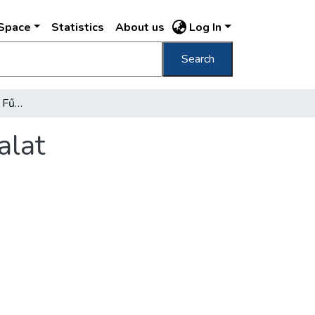
DSpace
Statistics
About us
Log In
Search
Megalakult a Budapesti Fűtőerőművek Vállalat
alat