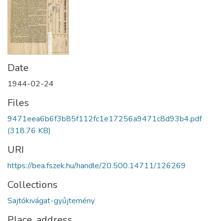
Date
1944-02-24
Files
9471eea6b6f3b85f112fc1e17256a9471c8d93b4.pdf
(318.76 KB)
URI
https://bea.fszek.hu/handle/20.500.14711/126269
Collections
Sajtókivágat-gyűjtemény
Place, address