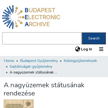
B
UDAPEST
E
LECTRONIC
A
RCHIVE
Search
(current
Log In
Home
Budapest Gyűjtemény
Különgyűjtemények
Communities & Collections
Sajtókivágat-gyűjtemény
All of DSpace
A nagyüzemek státusának rendezése
Statistics
A nagyüzemek státusának
About us
rendezése