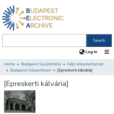
B
UDAPEST
E
LECTRONIC
A
RCHIVE
Search
(current
Log In
Home
Budapest Gyűjtemény
Képi dokumentumok
Communities & Collections
Budapest-képarchívum
[Epreskerti kálvária]
All of DSpace
[Epreskerti kálvária]
Statistics
About us