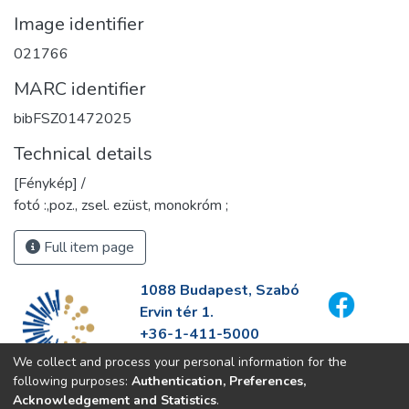
Image identifier
021766
MARC identifier
bibFSZ01472025
Technical details
[Fénykép] /
fotó :,poz., zsel. ezüst, monokróm ;
Full item page
1088 Budapest, Szabó
Ervin tér 1.
+36-1-411-5000
info@fszek.hu
We collect and process your personal information for the
https://fszek.hu
following purposes:
Authentication, Preferences,
Acknowledgement and Statistics
.