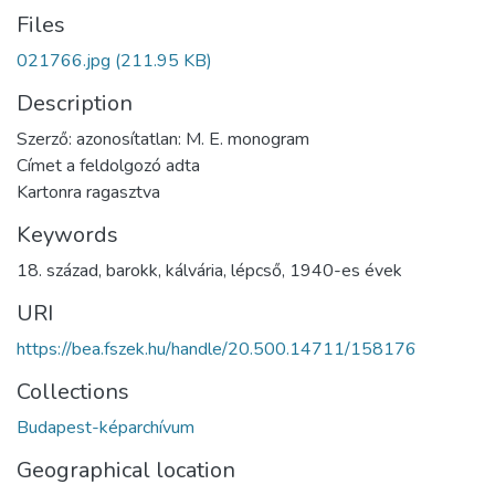
Files
021766.jpg
(211.95 KB)
Description
Szerző: azonosítatlan: M. E. monogram
Címet a feldolgozó adta
Kartonra ragasztva
Keywords
18. század
,
barokk
,
kálvária
,
lépcső
,
1940-es évek
URI
https://bea.fszek.hu/handle/20.500.14711/158176
Collections
Budapest-képarchívum
Geographical location