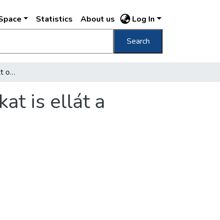
DSpace
Statistics
About us
Log In
Search
A helyi feladatok mellett országos feladatokat is ellát a pénzügyi osztály
at is ellát a