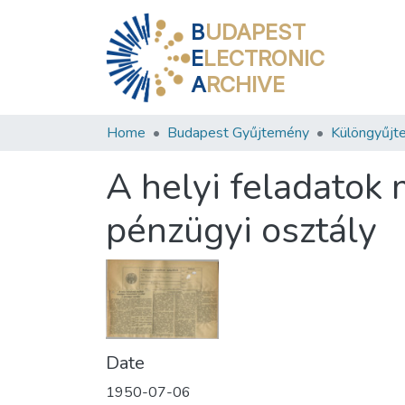
B
UDAPEST
E
LECTRONIC
A
RCHIVE
Home
Budapest Gyűjtemény
Különgyűjt
A helyi feladatok m
pénzügyi osztály
Date
1950-07-06