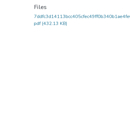
Files
7ddfc3d14113bcc405cfec49ff0b340b1ae4fe
pdf
(432.13 KB)