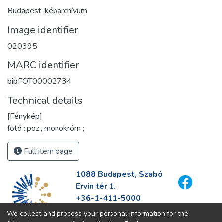
Budapest-képarchívum
Image identifier
020395
MARC identifier
bibFOT00002734
Technical details
[Fénykép]
fotó :,poz., monokróm ;
Full item page
1088 Budapest, Szabó
Ervin tér 1.
+36-1-411-5000
info@fszek.hu
We collect and process your personal information for the