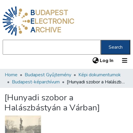
B
UDAPEST
E
LECTRONIC
A
RCHIVE
Search
(current
Log In
Home
Budapest Gyűjtemény
Képi dokumentumok
Communities & Collections
Budapest-képarchívum
[Hunyadi szobor a Halászbástyán a Várban]
All of DSpace
[Hunyadi szobor a
Statistics
Halászbástyán a Várban]
About us