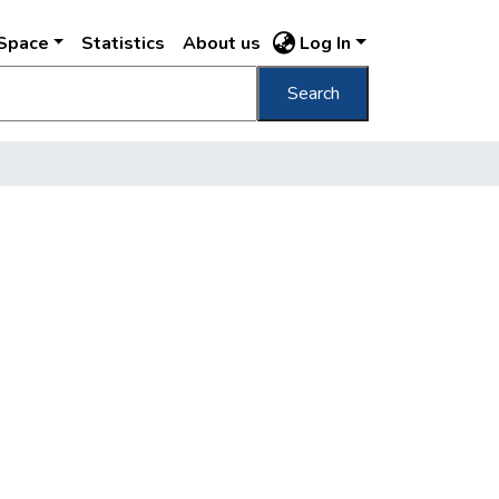
DSpace
Statistics
About us
Log In
Search