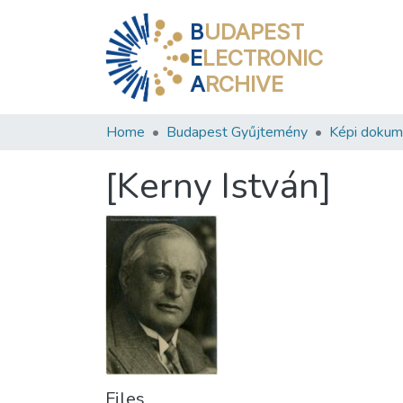
B
UDAPEST
E
LECTRONIC
A
RCHIVE
Home
Budapest Gyűjtemény
Képi doku
[Kerny István]
Files