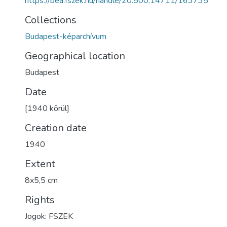
https://bea.fszek.hu/handle/20.500.14711/163735
Collections
Budapest-képarchívum
Geographical location
Budapest
Date
[1940 körül]
Creation date
1940
Extent
8x5,5 cm
Rights
Jogok: FSZEK