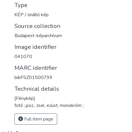
Type
KÉP / önálló kép
Source collection
Budapest-képarchívum
Image identifier
041070
MARC identifier
bibFSZ01500799
Technical details
[Fénykép]
fotó :,poz., zsel. ezüst, monokróm ;
Full item page