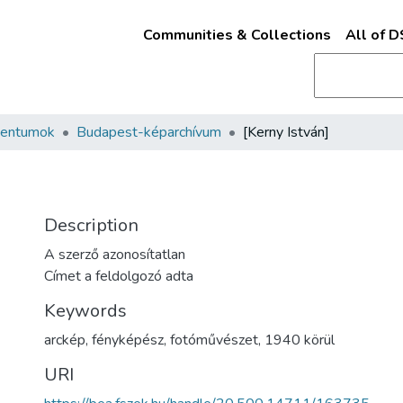
Communities & Collections
All of 
mentumok
Budapest-képarchívum
[Kerny István]
Description
A szerző azonosítatlan
Címet a feldolgozó adta
Keywords
arckép
,
fényképész
,
fotóművészet
,
1940 körül
URI