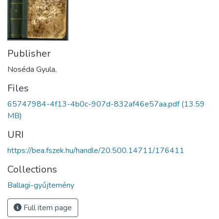
Publisher
Noséda Gyula,
Files
65747984-4f13-4b0c-907d-832af46e57aa.pdf
(13.59
MB)
URI
https://bea.fszek.hu/handle/20.500.14711/176411
Collections
Ballagi-gyűjtemény
Full item page