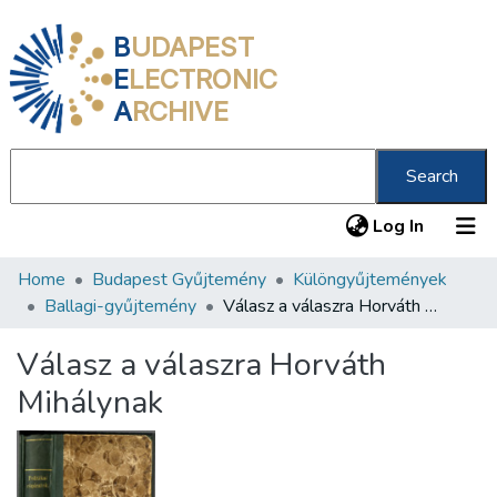
B
UDAPEST
E
LECTRONIC
A
RCHIVE
Search
(current
Log In
Home
Budapest Gyűjtemény
Különgyűjtemények
Communities & Collections
Ballagi-gyűjtemény
Válasz a válaszra Horváth Mihálynak
All of DSpace
Válasz a válaszra Horváth
Statistics
Mihálynak
About us