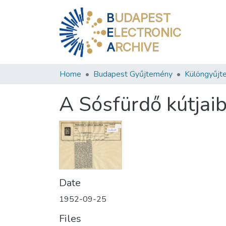
B
UDAPEST
E
LECTRONIC
A
RCHIVE
Home
Budapest Gyűjtemény
Különgyűjt
A Sósfürdő kútjaib
Date
1952-09-25
Files