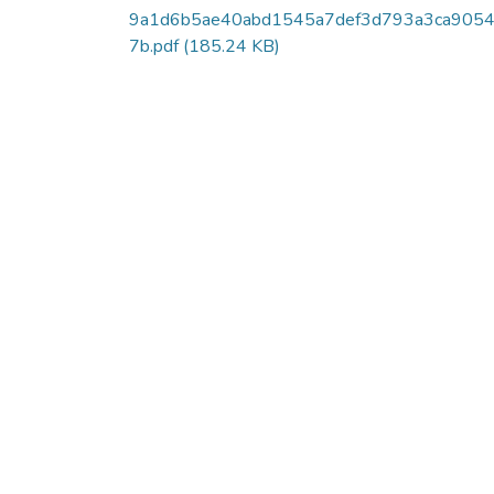
9a1d6b5ae40abd1545a7def3d793a3ca9054
7b.pdf
(185.24 KB)