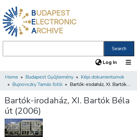
B
UDAPEST
E
LECTRONIC
A
RCHIVE
Search
(current
Log In
Home
Budapest Gyűjtemény
Képi dokumentumok
Communities & Collections
Bujnovszky Tamás fotói
Bartók-irodaház, XI. Bartók Béla út (2006)
All of DSpace
Bartók-irodaház, XI. Bartók Béla
Statistics
út (2006)
About us