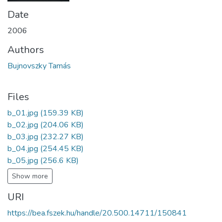
Date
2006
Authors
Bujnovszky Tamás
Files
b_01.jpg
(159.39 KB)
b_02.jpg
(204.06 KB)
b_03.jpg
(232.27 KB)
b_04.jpg
(254.45 KB)
b_05.jpg
(256.6 KB)
Show more
URI
https://bea.fszek.hu/handle/20.500.14711/150841