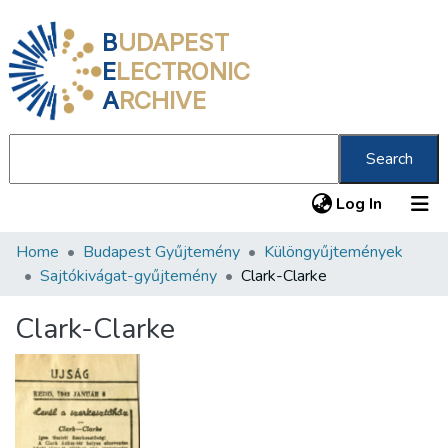
B
UDAPEST
E
LECTRONIC
A
RCHIVE
Search
(current
Log In
Home
Budapest Gyűjtemény
Különgyűjtemények
Communities & Collections
Sajtókivágat-gyűjtemény
Clark-Clarke
All of DSpace
Clark-Clarke
Statistics
About us