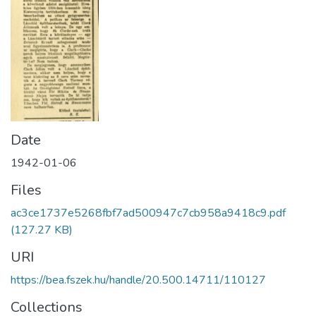
Date
1942-01-06
Files
ac3ce1737e5268fbf7ad500947c7cb958a9418c9.pdf
(127.27 KB)
URI
https://bea.fszek.hu/handle/20.500.14711/110127
Collections