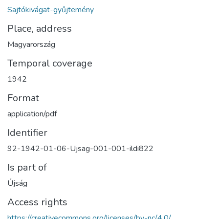
Sajtókivágat-gyűjtemény
Place, address
Magyarország
Temporal coverage
1942
Format
application/pdf
Identifier
92-1942-01-06-Ujsag-001-001-ildi822
Is part of
Újság
Access rights
https://creativecommons.org/licenses/by-nc/4.0/