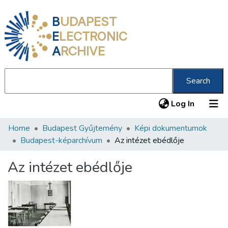
B
UDAPEST
E
LECTRONIC
A
RCHIVE
Search
(current
Log In
Home
Budapest Gyűjtemény
Képi dokumentumok
Communities & Collections
Budapest-képarchívum
Az intézet ebédlője
All of DSpace
Az intézet ebédlője
Statistics
About us