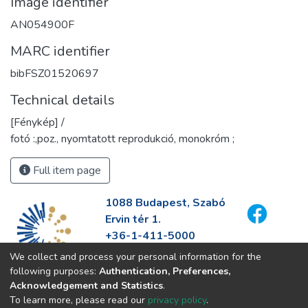
Image identifier
AN054900F
MARC identifier
bibFSZ01520697
Technical details
[Fénykép] /
fotó :,poz., nyomtatott reprodukció, monokróm ;
Full item page
1088 Budapest, Szabó
Ervin tér 1.
+36-1-411-5000
info@fszek.hu
We collect and process your personal information for the
https://fszek.hu
following purposes:
Authentication, Preferences,
Acknowledgement and Statistics
.
To learn more, please read our
privacy policy
.