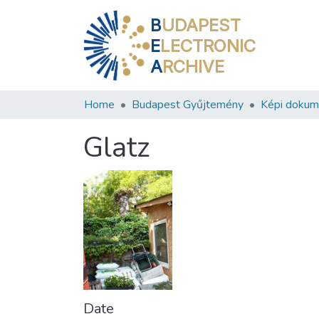
B
UDAPEST
E
LECTRONIC
A
RCHIVE
Home
Budapest Gyűjtemény
Képi doku
Glatz
Date