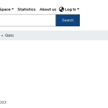
DSpace
Statistics
About us
Log In
Search
Glatz
 j003