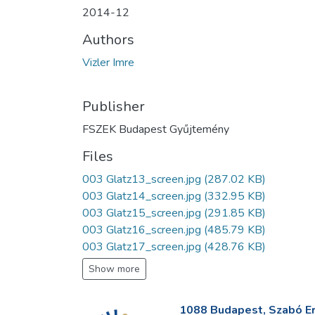
2014-12
Authors
Vizler Imre
Publisher
FSZEK Budapest Gyűjtemény
Files
003 Glatz13_screen.jpg
(287.02 KB)
003 Glatz14_screen.jpg
(332.95 KB)
003 Glatz15_screen.jpg
(291.85 KB)
003 Glatz16_screen.jpg
(485.79 KB)
003 Glatz17_screen.jpg
(428.76 KB)
Show more
1088 Budapest, Szabó Erv