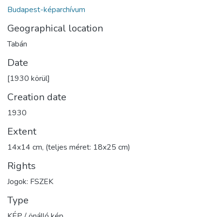
Budapest-képarchívum
Geographical location
Tabán
Date
[1930 körül]
Creation date
1930
Extent
14x14 cm, (teljes méret: 18x25 cm)
Rights
Jogok: FSZEK
Type
KÉP / önálló kép