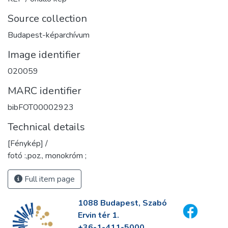
Source collection
Budapest-képarchívum
Image identifier
020059
MARC identifier
bibFOT00002923
Technical details
[Fénykép] /
fotó :,poz., monokróm ;
Full item page
1088 Budapest, Szabó
Ervin tér 1.
+36-1-411-5000