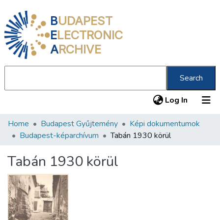
B
UDAPEST
E
LECTRONIC
A
RCHIVE
Search
(current
Log In
Home
Budapest Gyűjtemény
Képi dokumentumok
Communities & Collections
Budapest-képarchívum
Tabán 1930 körül
All of DSpace
Tabán 1930 körül
Statistics
About us