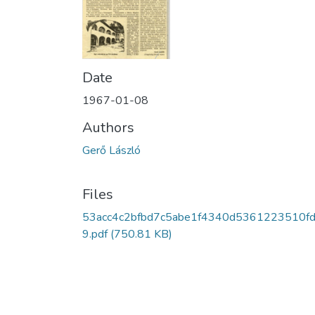
Date
1967-01-08
Authors
Gerő László
Files
53acc4c2bfbd7c5abe1f4340d5361223510fd
9.pdf
(750.81 KB)