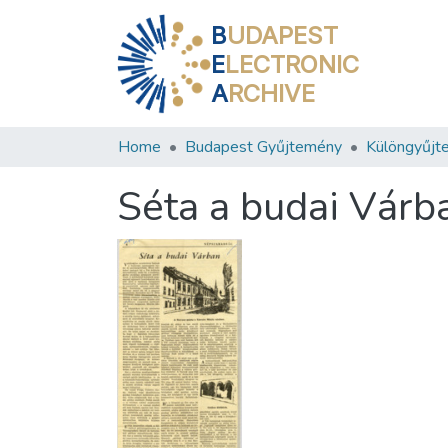
B
UDAPEST
E
LECTRONIC
A
RCHIVE
Home
Budapest Gyűjtemény
Különgyűjt
Séta a budai Várb