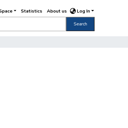
DSpace
Statistics
About us
Log In
Search