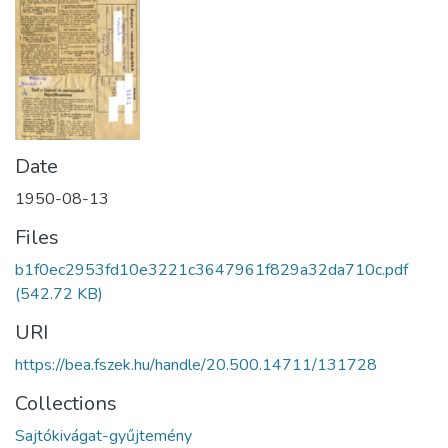
Date
1950-08-13
Files
b1f0ec2953fd10e3221c3647961f829a32da710c.pdf
(542.72 KB)
URI
https://bea.fszek.hu/handle/20.500.14711/131728
Collections
Sajtókivágat-gyűjtemény