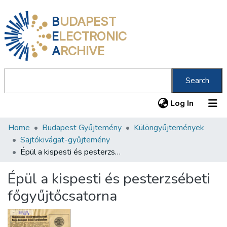
B
UDAPEST
E
LECTRONIC
A
RCHIVE
Search
(current
Log In
Home
Budapest Gyűjtemény
Különgyűjtemények
Communities & Collections
Sajtókivágat-gyűjtemény
All of DSpace
Épül a kispesti és pesterzsébeti főgyűjtőcsatorna
Statistics
Épül a kispesti és pesterzsébeti
About us
főgyűjtőcsatorna