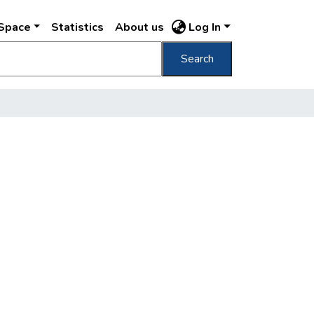
DSpace
Statistics
About us
Log In
Search