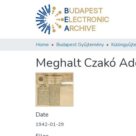
B
UDAPEST
E
LECTRONIC
A
RCHIVE
Home
Budapest Gyűjtemény
Különgyűjt
Meghalt Czakó Ad
Date
1942-01-29