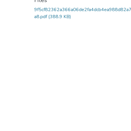
Files
9f5cf82362a366a06de2fa4dcb4ea988d82a
a8.pdf
(388.9 KB)