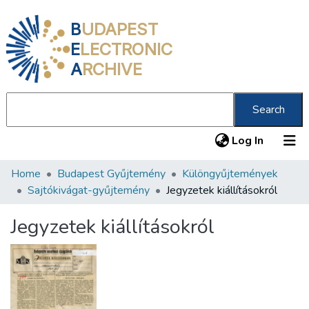
B
UDAPEST
E
LECTRONIC
A
RCHIVE
Search
(current
Log In
Home
Budapest Gyűjtemény
Különgyűjtemények
Communities & Collections
Sajtókivágat-gyűjtemény
Jegyzetek kiállításokról
All of DSpace
Jegyzetek kiállításokról
Statistics
About us