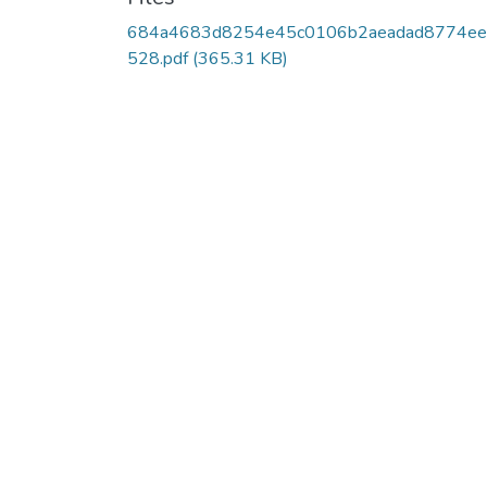
684a4683d8254e45c0106b2aeadad8774ee
528.pdf
(365.31 KB)