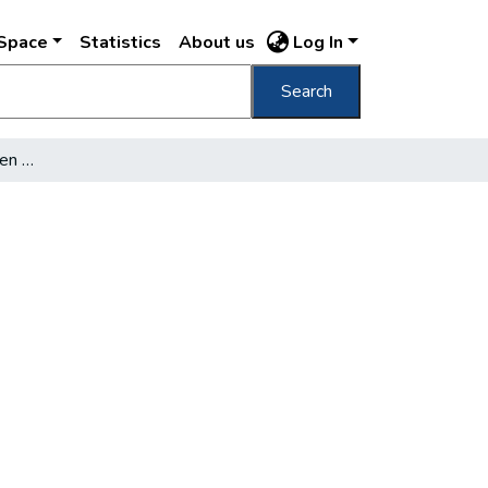
DSpace
Statistics
About us
Log In
Search
A főváros szobrai teljesen elhanyagoltak