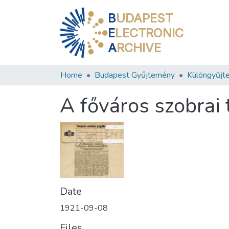
B
UDAPEST
E
LECTRONIC
A
RCHIVE
Home
Budapest Gyűjtemény
Különgyűjt
A főváros szobrai 
Date
1921-09-08
Files