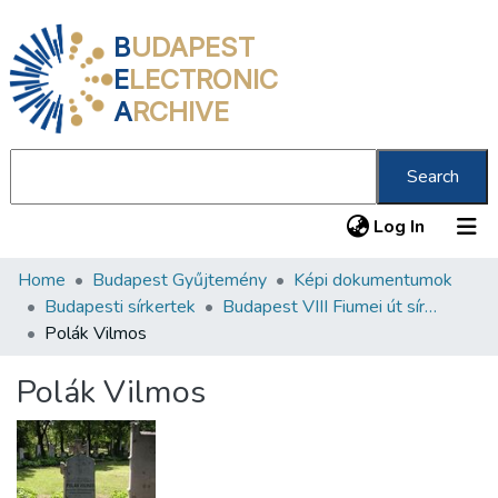
B
UDAPEST
E
LECTRONIC
A
RCHIVE
Search
(current
Log In
Home
Budapest Gyűjtemény
Képi dokumentumok
Communities & Collections
Budapesti sírkertek
Budapest VIII Fiumei út sírkert 2. rész
All of DSpace
Polák Vilmos
Statistics
Polák Vilmos
About us