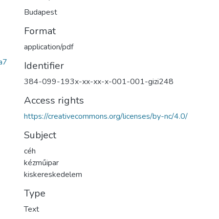
Budapest
Format
application/pdf
a7
Identifier
384-099-193x-xx-xx-x-001-001-gizi248
Access rights
https://creativecommons.org/licenses/by-nc/4.0/
Subject
céh
kézműipar
kiskereskedelem
Type
Text