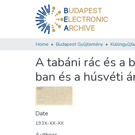
B
UDAPEST
E
LECTRONIC
A
RCHIVE
Home
Budapest Gyűjtemény
Különgyűjt
A tabáni rác és a
ban és a húsvéti 
Date
193X-XX-XX
Authors