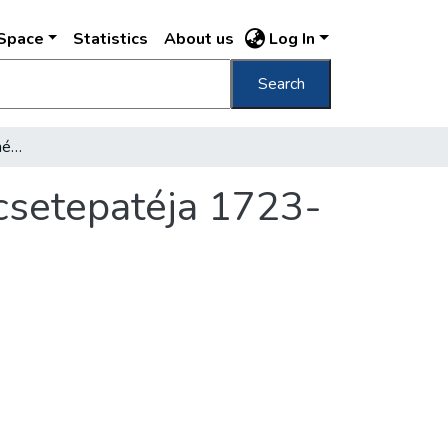
DSpace
Statistics
About us
Log In
Search
A tabáni rác és a budai német mészárosok csetepatéja 1723-ban és a húsvéti árszabás
csetepatéja 1723-