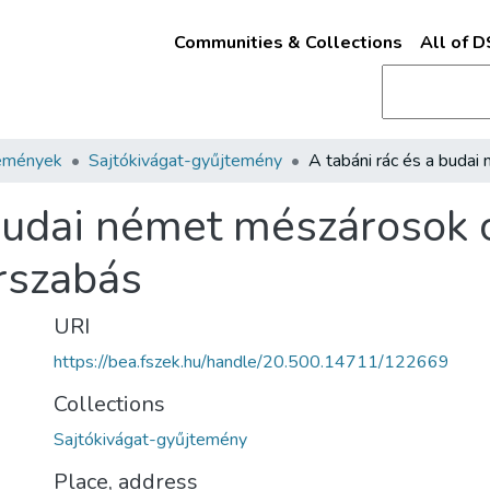
Communities & Collections
All of 
emények
Sajtókivágat-gyűjtemény
 budai német mészárosok 
árszabás
URI
https://bea.fszek.hu/handle/20.500.14711/122669
Collections
Sajtókivágat-gyűjtemény
Place, address