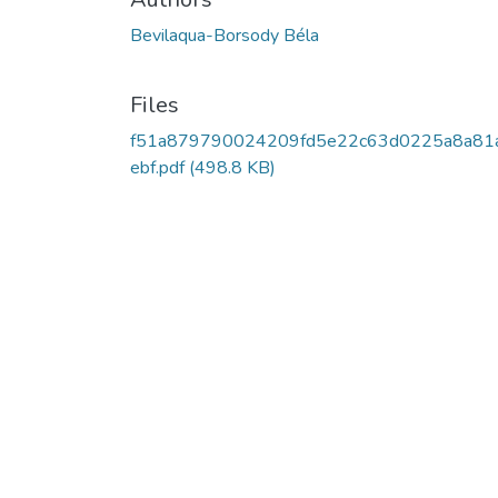
Bevilaqua-Borsody Béla
Files
f51a879790024209fd5e22c63d0225a8a81
ebf.pdf
(498.8 KB)