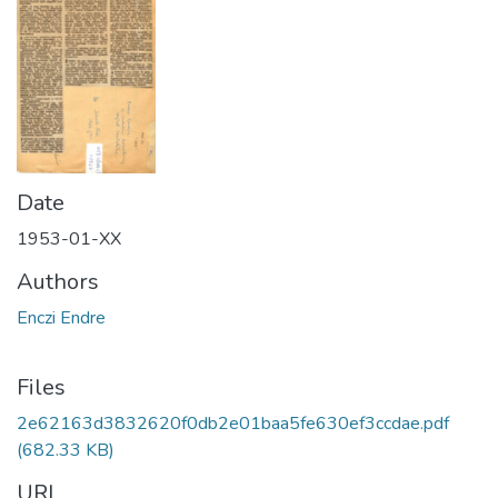
Date
1953-01-XX
Authors
Enczi Endre
Files
2e62163d3832620f0db2e01baa5fe630ef3ccdae.pdf
(682.33 KB)
URI