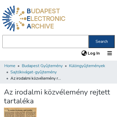
B
UDAPEST
E
LECTRONIC
A
RCHIVE
Search
(current
Log In
Home
Budapest Gyűjtemény
Különgyűjtemények
Communities & Collections
Sajtókivágat-gyűjtemény
All of DSpace
Az irodalmi közvélemény rejtett tartaléka
Statistics
Az irodalmi közvélemény rejtett
About us
tartaléka