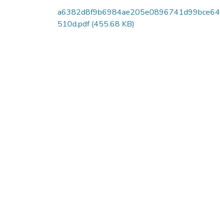
a6382d8f9b6984ae205e0896741d99bce6
510d.pdf
(455.68 KB)