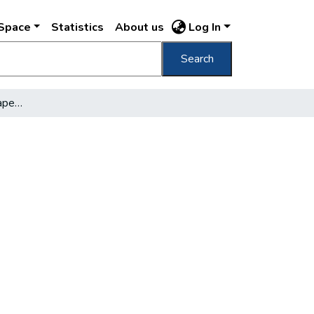
DSpace
Statistics
About us
Log In
Search
Fremdenverkehr in Budapest und Ungarn