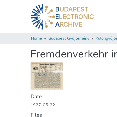
B
UDAPEST
E
LECTRONIC
A
RCHIVE
Home
Budapest Gyűjtemény
Különgyűjt
Fremdenverkehr i
Date
1927-05-22
Files