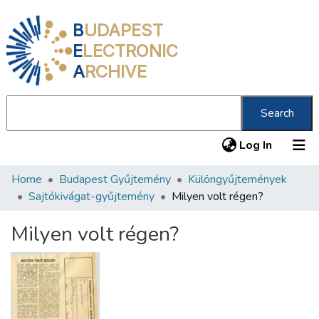
B
UDAPEST
E
LECTRONIC
A
RCHIVE
Search
(current
Log In
Home
Budapest Gyűjtemény
Különgyűjtemények
Communities & Collections
Sajtókivágat-gyűjtemény
Milyen volt régen?
All of DSpace
Milyen volt régen?
Statistics
About us