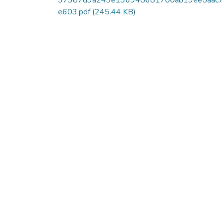
37387d9a243e136948681700ab19ee5aac
e603.pdf
(245.44 KB)