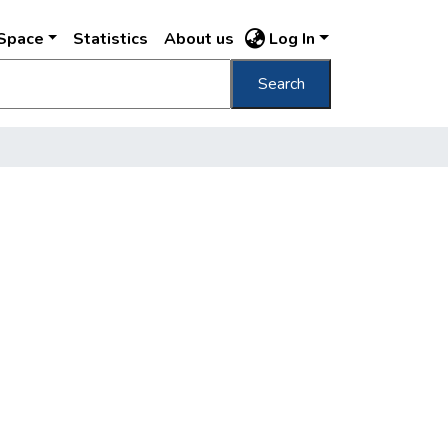
DSpace
Statistics
About us
Log In
Search