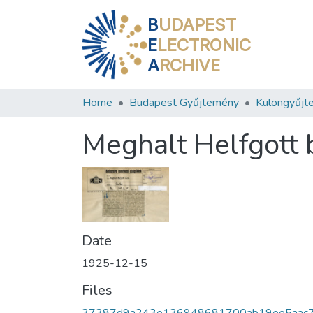
B
UDAPEST
E
LECTRONIC
A
RCHIVE
Home
Budapest Gyűjtemény
Különgyűjt
Meghalt Helfgott 
Date
1925-12-15
Files