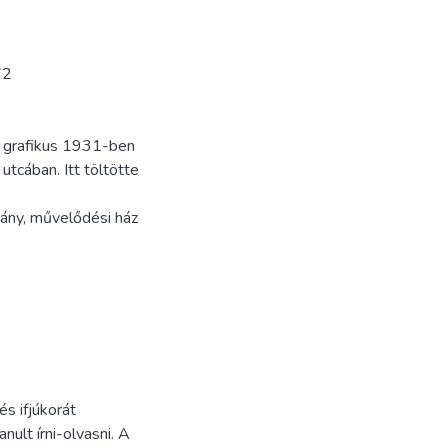
72
, grafikus 1931-ben
utcában. Itt töltötte
tány, művelődési ház
s ifjúkorát
nult írni-olvasni. A