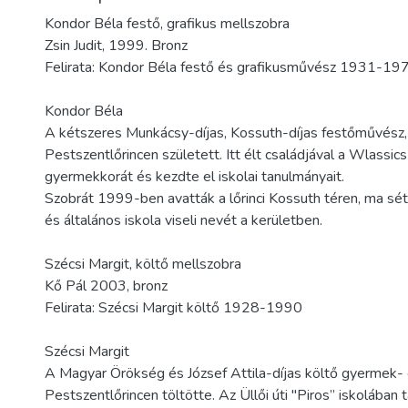
Kondor Béla festő, grafikus mellszobra
Zsin Judit, 1999. Bronz
Felirata: Kondor Béla festő és grafikusművész 1931-19
Kondor Béla
A kétszeres Munkácsy-díjas, Kossuth-díjas festőművész
Pestszentlőrincen született. Itt élt családjával a Wlassics 
gyermekkorát és kezdte el iskolai tanulmányait.
Szobrát 1999-ben avatták a lőrinci Kossuth téren, ma sé
és általános iskola viseli nevét a kerületben.
Szécsi Margit, költő mellszobra
Kő Pál 2003, bronz
Felirata: Szécsi Margit költő 1928-1990
Szécsi Margit
A Magyar Örökség és József Attila-díjas költő gyermek- é
Pestszentlőrincen töltötte. Az Üllői úti "Piros” iskolában ta