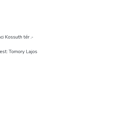
i Kossuth tér .-
pest: Tomory Lajos