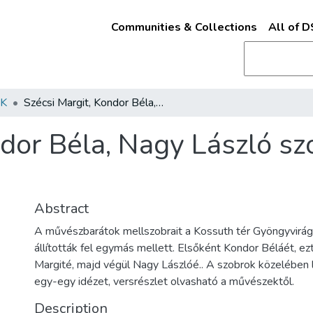
Communities & Collections
All of 
K
Szécsi Margit, Kondor Béla, Nagy László szobrai és az idézetes kövek
dor Béla, Nagy László szo
Abstract
A művészbarátok mellszobrait a Kossuth tér Gyöngyvirág 
állították fel egymás mellett. Elsőként Kondor Béláét, ez
Margité, majd végül Nagy Lászlóé.. A szobrok közelében
egy-egy idézet, versrészlet olvasható a művészektől.
Description