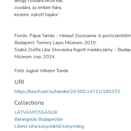
ahogy csodára nézni illik,
csodára, az ember fiára,
kezeire, nyírott hajára.”
Forrás: Pápai Tamás - Heilauf Zsuzsanna: A pestszentlőrinc
Budapest: Tomory Lajos Múzeum, 2019.
Szabó Zsófia Lilla: Ekevasba fogott madárszárny .- Buda
Múzeum, cop. 2024.
Fotó: Juglné Vilhelm Tünde
URI
https://bea.fszek.hu/handle/20.500.14711/180335
Collections
LÁTVÁNYOSSÁGOK
Barangolás Budapesten
Lőrinci séta könyvtártól könyvtárig