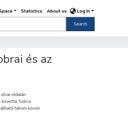
DSpace
Statistics
About us
Log In
Search
brai és az
utcai oldalán
t követte Szécsi
 látható három kövön