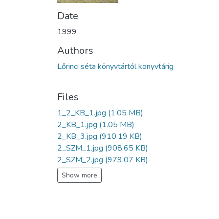
Date
1999
Authors
Lőrinci séta könyvtártól könyvtárig
Files
1_2_KB_1.jpg
(1.05 MB)
2_KB_1.jpg
(1.05 MB)
2_KB_3.jpg
(910.19 KB)
2_SZM_1.jpg
(908.65 KB)
2_SZM_2.jpg
(979.07 KB)
Show more