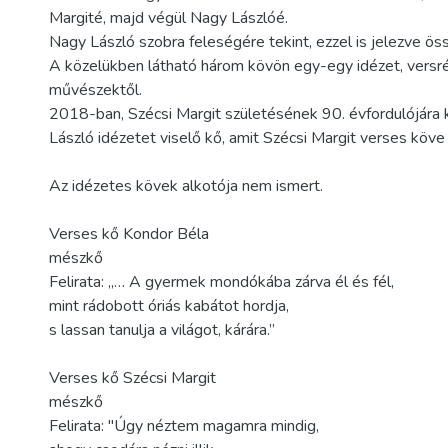
Margité, majd végül Nagy Lászlóé.
Nagy László szobra feleségére tekint, ezzel is jelezve ös
A közelükben látható három kövön egy-egy idézet, versré
művészektől.
2018-ban, Szécsi Margit születésének 90. évfordulójára 
László idézetet viselő kő, amit Szécsi Margit verses köve
Az idézetes kövek alkotója nem ismert.
Verses kő Kondor Béla
mészkő
Felirata: „… A gyermek mondókába zárva él és fél,
mint rádobott óriás kabátot hordja,
s lassan tanulja a világot, kárára.”
Verses kő Szécsi Margit
mészkő
Felirata: "Úgy néztem magamra mindig,