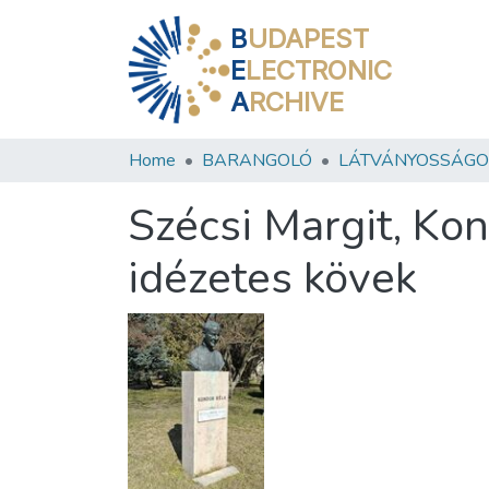
B
UDAPEST
E
LECTRONIC
A
RCHIVE
Home
BARANGOLÓ
LÁTVÁNYOSSÁGO
Szécsi Margit, Kon
idézetes kövek