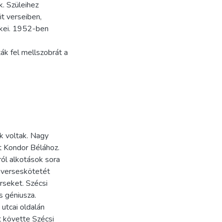
. Szüleihez
it verseiben,
ékei. 1952-ben
ák fel mellszobrát a
k voltak. Nagy
tt Kondor Bélához.
ól alkotások sora
. verseskötetét
rseket. Szécsi
s géniusza.
utcai oldalán
t követte Szécsi