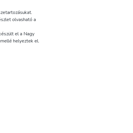
szetartozásukat.
szlet olvasható a
készült el a Nagy
 mellé helyeztek el.