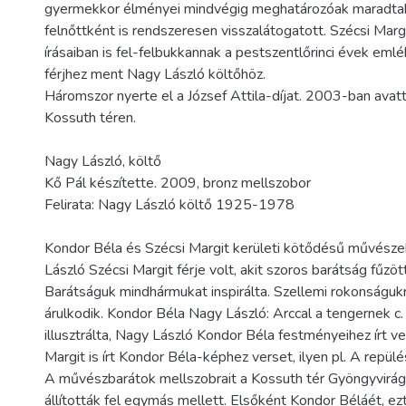
gyermekkor élményei mindvégig meghatározóak maradtak
felnőttként is rendszeresen visszalátogatott. Szécsi Marg
írásaiban is fel-felbukkannak a pestszentlőrinci évek eml
férjhez ment Nagy László költőhöz.
Háromszor nyerte el a József Attila-díjat. 2003-ban avatt
Kossuth téren.
Nagy László, költő
Kő Pál készítette. 2009, bronz mellszobor
Felirata: Nagy László költő 1925-1978
Kondor Béla és Szécsi Margit kerületi kötődésű művésze
László Szécsi Margit férje volt, akit szoros barátság fűzö
Barátságuk mindhármukat inspirálta. Szellemi rokonságukr
árulkodik. Kondor Béla Nagy László: Arccal a tengernek c
illusztrálta, Nagy László Kondor Béla festményeihez írt ve
Margit is írt Kondor Béla-képhez verset, ilyen pl. A repülé
A művészbarátok mellszobrait a Kossuth tér Gyöngyvirág 
állították fel egymás mellett. Elsőként Kondor Béláét, ez