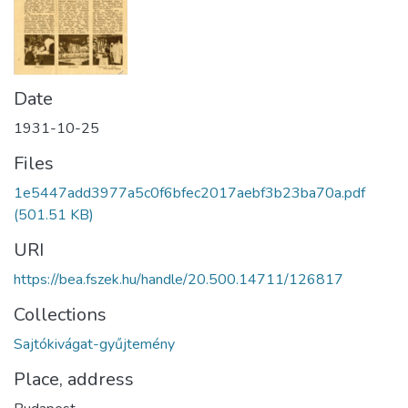
Date
1931-10-25
Files
1e5447add3977a5c0f6bfec2017aebf3b23ba70a.pdf
(501.51 KB)
URI
https://bea.fszek.hu/handle/20.500.14711/126817
Collections
Sajtókivágat-gyűjtemény
Place, address