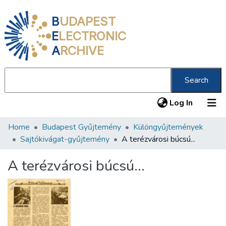
B
UDAPEST
E
LECTRONIC
A
RCHIVE
Search
(current
Log In
Home
Budapest Gyűjtemény
Különgyűjtemények
Communities & Collections
Sajtókivágat-gyűjtemény
A terézvárosi búcsú...
All of DSpace
A terézvárosi búcsú...
Statistics
About us