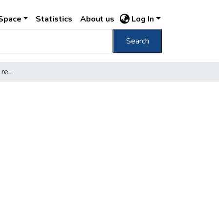
DSpace
Statistics
About us
Log In
Search
Békenívón áll Budapest rendőrsége