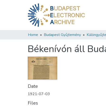
B
UDAPEST
E
LECTRONIC
A
RCHIVE
Home
Budapest Gyűjtemény
Különgyűjt
Békenívón áll Bud
Date
1921-07-03
Files