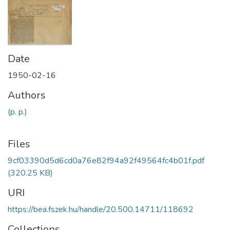
Date
1950-02-16
Authors
(p. p.)
Files
9cf03390d5d6cd0a76e82f94a92f49564fc4b01f.pdf
(320.25 KB)
URI
https://bea.fszek.hu/handle/20.500.14711/118692
Collections