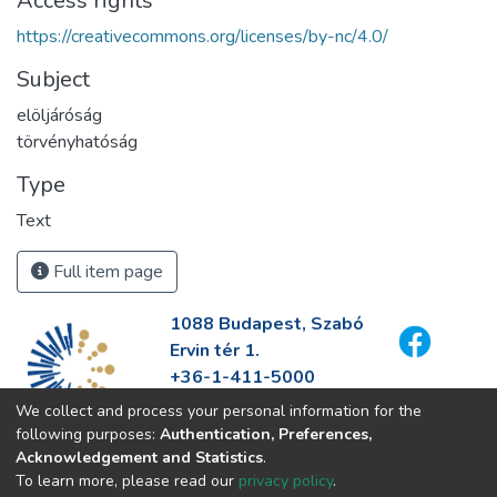
Access rights
https://creativecommons.org/licenses/by-nc/4.0/
Subject
elöljáróság
törvényhatóság
Type
Text
Full item page
1088 Budapest, Szabó
Ervin tér 1.
+36-1-411-5000
info@fszek.hu
We collect and process your personal information for the
https://fszek.hu
following purposes:
Authentication, Preferences,
Acknowledgement and Statistics
.
To learn more, please read our
privacy policy
.