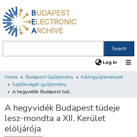
B
UDAPEST
E
LECTRONIC
A
RCHIVE
Search
(current
Log In
Home
Budapest Gyűjtemény
Különgyűjtemények
Communities & Collections
Sajtókivágat-gyűjtemény
All of DSpace
A hegyvidék Budapest tüdeje lesz-mondta a XII. Kerület elöljárója
Statistics
A hegyvidék Budapest tüdeje
About us
lesz-mondta a XII. Kerület
elöljárója