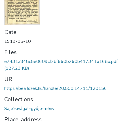
Date
1919-05-10
Files
e7431a848c5e0609cf2bf660b260b417341a168b.pdf
(127.23 KB)
URI
https://bea.fszek.hu/handle/20.500.14711/120156
Collections
Sajtókivágat-gyűjtemény
Place, address