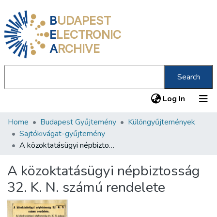
B
UDAPEST
E
LECTRONIC
A
RCHIVE
Search
(current
Log In
Home
Budapest Gyűjtemény
Különgyűjtemények
Communities & Collections
Sajtókivágat-gyűjtemény
All of DSpace
A közoktatásügyi népbiztosság 32. K. N. számú rendelete
Statistics
A közoktatásügyi népbiztosság
About us
32. K. N. számú rendelete