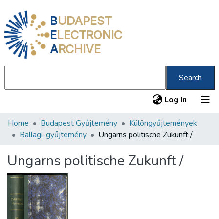
B
UDAPEST
E
LECTRONIC
A
RCHIVE
Search
(current
Log In
Home
Budapest Gyűjtemény
Különgyűjtemények
Communities & Collections
Ballagi-gyűjtemény
Ungarns politische Zukunft /
All of DSpace
Ungarns politische Zukunft /
Statistics
About us