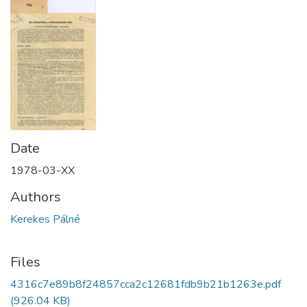
Date
1978-03-XX
Authors
Kerekes Pálné
Files
4316c7e89b8f24857cca2c12681fdb9b21b1263e.pdf
(926.04 KB)