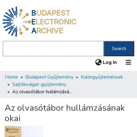
B
UDAPEST
E
LECTRONIC
A
RCHIVE
Search
(current
Log In
Home
Budapest Gyűjtemény
Különgyűjtemények
Communities & Collections
Sajtókivágat-gyűjtemény
All of DSpace
Az olvasótábor hullámzásának okai
Statistics
Az olvasótábor hullámzásának
About us
okai