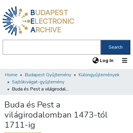
B
UDAPEST
E
LECTRONIC
A
RCHIVE
Search
(current
Log In
Home
Budapest Gyűjtemény
Különgyűjtemények
Communities & Collections
Sajtókivágat-gyűjtemény
All of DSpace
Buda és Pest a világirodalomban 1473-tól 1711-ig
Statistics
Buda és Pest a
About us
világirodalomban 1473-tól
1711-ig