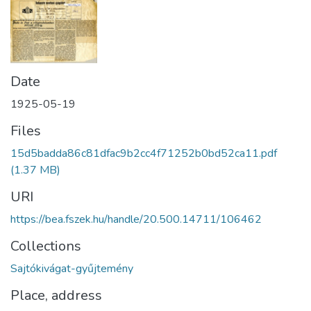
Date
1925-05-19
Files
15d5badda86c81dfac9b2cc4f71252b0bd52ca11.pdf
(1.37 MB)
URI
https://bea.fszek.hu/handle/20.500.14711/106462
Collections
Sajtókivágat-gyűjtemény
Place, address