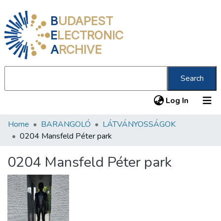
B
UDAPEST
E
LECTRONIC
A
RCHIVE
Search
(current
Log In
Home
BARANGOLÓ
LÁTVÁNYOSSÁGOK
Communities & Collections
0204 Mansfeld Péter park
All of DSpace
0204 Mansfeld Péter park
Statistics
About us