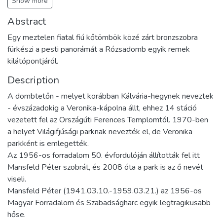
Show more
Abstract
Egy meztelen fiatal fiú kőtömbök közé zárt bronzszobra
fürkészi a pesti panorámát a Rózsadomb egyik remek
kilátópontjáról.
Description
A dombtetőn - melyet korábban Kálvária-hegynek neveztek
- évszázadokig a Veronika-kápolna állt, ehhez 14 stáció
vezetett fel az Országúti Ferences Templomtól. 1970-ben
a helyet Világifjúsági parknak nevezték el, de Veronika
parkként is emlegették.
Az 1956-os forradalom 50. évfordulóján állították fel itt
Mansfeld Péter szobrát, és 2008 óta a park is az ő nevét
viseli.
Mansfeld Péter (1941.03.10.-1959.03.21.) az 1956-os
Magyar Forradalom és Szabadságharc egyik legtragikusabb
hőse.