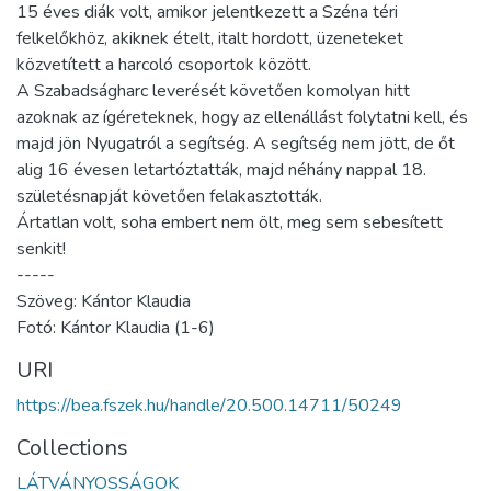
15 éves diák volt, amikor jelentkezett a Széna téri
felkelőkhöz, akiknek ételt, italt hordott, üzeneteket
közvetített a harcoló csoportok között.
A Szabadságharc leverését követően komolyan hitt
azoknak az ígéreteknek, hogy az ellenállást folytatni kell, és
majd jön Nyugatról a segítség. A segítség nem jött, de őt
alig 16 évesen letartóztatták, majd néhány nappal 18.
születésnapját követően felakasztották.
Ártatlan volt, soha embert nem ölt, meg sem sebesített
senkit!
-----
Szöveg: Kántor Klaudia
Fotó: Kántor Klaudia (1-6)
URI
https://bea.fszek.hu/handle/20.500.14711/50249
Collections
LÁTVÁNYOSSÁGOK