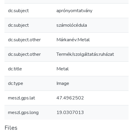
dc.subject
aprónyomtatvány
dc.subject
számolócédula
dc.subject.other
Márkanév:Metal
dc.subject.other
Termék/szolgáltatás:ruházat
dc.title
Metal
dc.type
Image
meszl.gps.lat
47.4962502
meszl.gps.long
19.0307013
Files