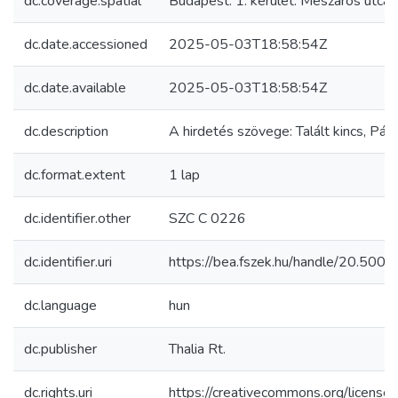
dc.coverage.spatial
Budapest. 1. kerület. Mészáros utca 
dc.date.accessioned
2025-05-03T18:58:54Z
dc.date.available
2025-05-03T18:58:54Z
dc.description
A hirdetés szövege: Talált kincs, Párja
dc.format.extent
1 lap
dc.identifier.other
SZC C 0226
dc.identifier.uri
https://bea.fszek.hu/handle/20.50
dc.language
hun
dc.publisher
Thalia Rt.
dc.rights.uri
https://creativecommons.org/licenses