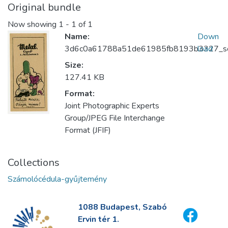
Original bundle
Now showing
1 - 1 of 1
Name:
Down
3d6c0a61788a51de61985fb8193b3327_scr
load
Size:
127.41 KB
Format:
Joint Photographic Experts
Group/JPEG File Interchange
Format (JFIF)
Collections
Számolócédula-gyűjtemény
1088 Budapest, Szabó
Ervin tér 1.