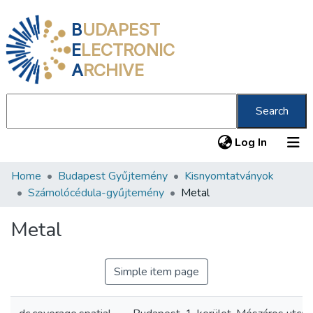
B
UDAPEST
E
LECTRONIC
A
RCHIVE
Search
(current
Log In
Home
Budapest Gyűjtemény
Kisnyomtatványok
Communities & Collections
Számolócédula-gyűjtemény
Metal
All of DSpace
Metal
Statistics
About us
Simple item page