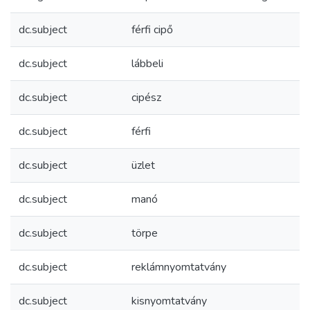
dc.subject
férfi cipő
dc.subject
lábbeli
dc.subject
cipész
dc.subject
férfi
dc.subject
üzlet
dc.subject
manó
dc.subject
törpe
dc.subject
reklámnyomtatvány
dc.subject
kisnyomtatvány