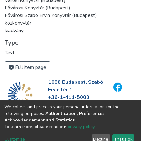
Városi Könyvtár (Budapest)
Fővárosi Könyvtár (Budapest)
Fővárosi Szabó Ervin Könyvtár (Budapest)
közkönyvtár
kiadvány
Type
Text
Full item page
1088 Budapest, Szabó
Ervin tér 1.
+36-1-411-5000
info@fszek.hu
We collect and process your personal information for the
https://fszek.hu
following purposes:
Authentication, Preferences,
Acknowledgement and Statistics
.
To learn more, please read our
privacy policy
.
Customize
Decline
That's ok