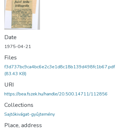
Date
1975-04-21
Files
f3d737bc9ca4bc6e2c3e1d8c18b139d498fc1b67.pdf
(83.43 KB)
URI
https://bea.fszek.hu/handle/20.500.14711/112856
Collections
Sajtókivágat-gyűjtemény
Place, address