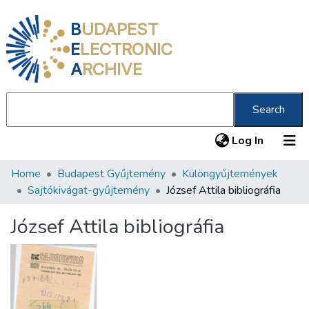
B
UDAPEST
E
LECTRONIC
A
RCHIVE
Search
(current
Log In
Home
Budapest Gyűjtemény
Különgyűjtemények
Communities & Collections
Sajtókivágat-gyűjtemény
József Attila bibliográfia
All of DSpace
József Attila bibliográfia
Statistics
About us