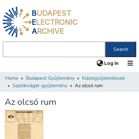
B
UDAPEST
E
LECTRONIC
A
RCHIVE
Search
(current
Log In
Home
Budapest Gyűjtemény
Különgyűjtemények
Communities & Collections
Sajtókivágat-gyűjtemény
Az olcsó rum
All of DSpace
Az olcsó rum
Statistics
About us