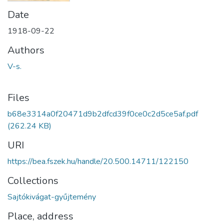
Date
1918-09-22
Authors
V-s.
Files
b68e3314a0f20471d9b2dfcd39f0ce0c2d5ce5af.pdf
(262.24 KB)
URI
https://bea.fszek.hu/handle/20.500.14711/122150
Collections
Sajtókivágat-gyűjtemény
Place, address