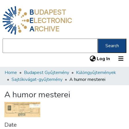
B
UDAPEST
E
LECTRONIC
A
RCHIVE
Search
(current
Log In
Home
Budapest Gyűjtemény
Különgyűjtemények
Communities & Collections
Sajtókivágat-gyűjtemény
A humor mesterei
All of DSpace
A humor mesterei
Statistics
About us
Date