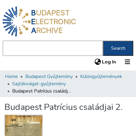
B
UDAPEST
E
LECTRONIC
A
RCHIVE
Search
(current
Log In
Home
Budapest Gyűjtemény
Különgyűjtemények
Communities & Collections
Sajtókivágat-gyűjtemény
All of DSpace
Budapest Patrícius családjai 2.
Statistics
Budapest Patrícius családjai 2.
About us