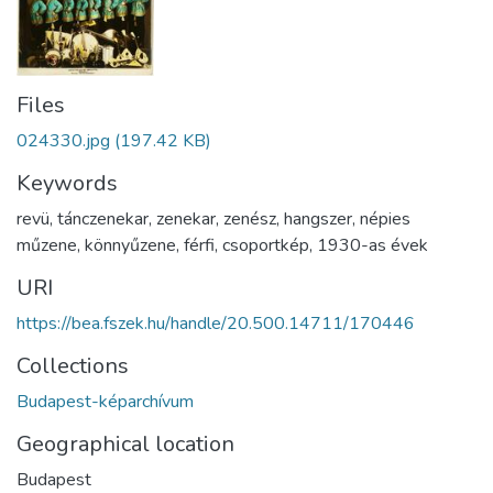
Files
024330.jpg
(197.42 KB)
Keywords
revü
,
tánczenekar
,
zenekar
,
zenész
,
hangszer
,
népies
műzene
,
könnyűzene
,
férfi
,
csoportkép
,
1930-as évek
URI
https://bea.fszek.hu/handle/20.500.14711/170446
Collections
Budapest-képarchívum
Geographical location
Budapest