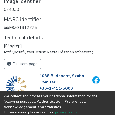
Image identifier
024330
MARC identifier
bibFSZ01812775
Technical details
[Fénykép] :
fotó :,pozitív, zsel. ezüst, kézzel részben színezett ;
Full item page
1088 Budapest, Szabó
Ervin tér 1.
+36-1-411-5000
info@fszek.hu
We collect and process your personal information for the
https://fszek.hu
following purposes:
Authentication, Preferences,
Acknowledgement and Statistics
.
To learn more, please read our
privacy policy
.