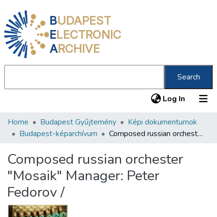
B
UDAPEST
E
LECTRONIC
A
RCHIVE
Search
(current
Log In
Home
Budapest Gyűjtemény
Képi dokumentumok
Communities & Collections
Budapest-képarchívum
Composed russian orchester "Mosaik" Manager: Peter Fedorov /
All of DSpace
Composed russian orchester
Statistics
"Mosaik" Manager: Peter
About us
Fedorov /