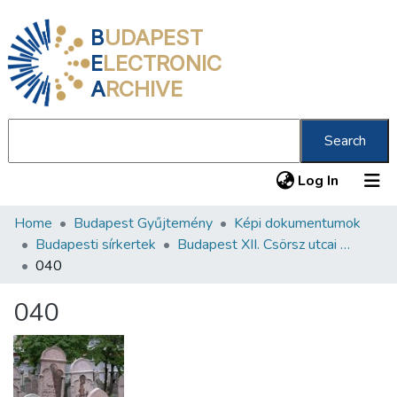
B
UDAPEST
E
LECTRONIC
A
RCHIVE
Search
(current
Log In
Home
Budapest Gyűjtemény
Képi dokumentumok
Communities & Collections
Budapesti sírkertek
Budapest XII. Csörsz utcai Orthodox Zsidó Temető
All of DSpace
040
Statistics
040
About us