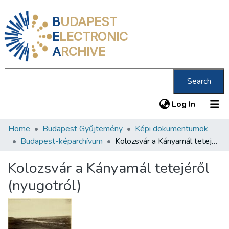
B
UDAPEST
E
LECTRONIC
A
RCHIVE
Search
(current
Log In
Home
Budapest Gyűjtemény
Képi dokumentumok
Communities & Collections
Budapest-képarchívum
Kolozsvár a Kányamál tetejéről (nyugotról)
All of DSpace
Kolozsvár a Kányamál tetejéről
Statistics
(nyugotról)
About us