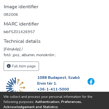
Image identifier
082006
MARC identifier
bibFSZ01426957
Technical details
[Fénykép] /
fotó :,poz., albumin, monokróm ;
Full item page
1088 Budapest, Szabó
Ervin tér 1.
+36-1-411-5000
info@fszek.hu
We collect and process your personal information for the
https://fszek.hu
following purposes:
Authentication, Preferences,
Acknowledgement and Statistics
.