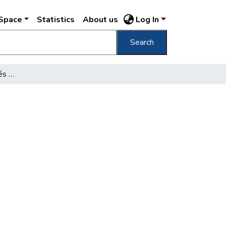
DSpace
Statistics
About us
Log In
Search
Átépítik a Margit-hidat és a Mártírok útját