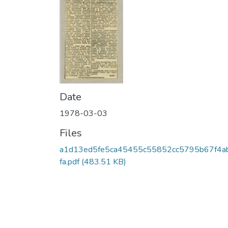
Date
1978-03-03
Files
a1d13ed5fe5ca45455c55852cc5795b67f4a
fa.pdf
(483.51 KB)