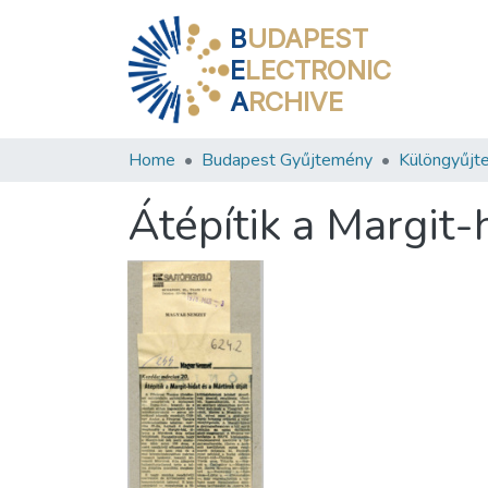
B
UDAPEST
E
LECTRONIC
A
RCHIVE
Home
Budapest Gyűjtemény
Különgyűjt
Átépítik a Margit-h