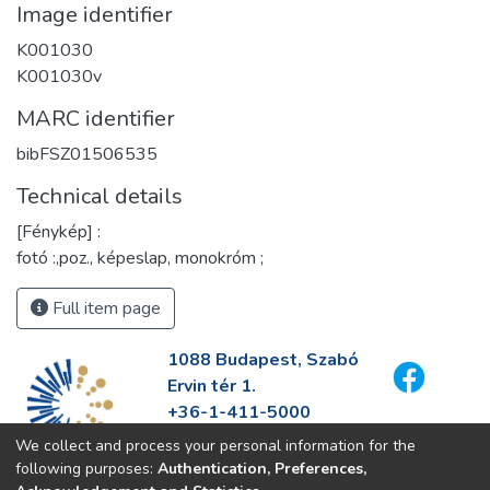
Image identifier
K001030
K001030v
MARC identifier
bibFSZ01506535
Technical details
[Fénykép] :
fotó :,poz., képeslap, monokróm ;
Full item page
1088 Budapest, Szabó
Ervin tér 1.
+36-1-411-5000
info@fszek.hu
We collect and process your personal information for the
https://fszek.hu
following purposes:
Authentication, Preferences,