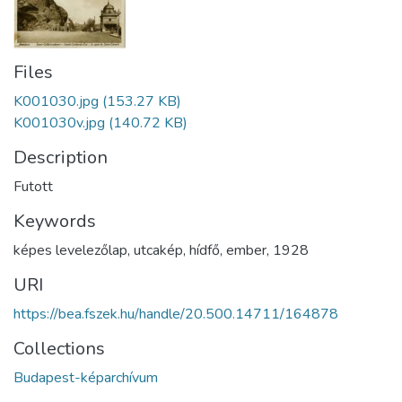
Files
K001030.jpg
(153.27 KB)
K001030v.jpg
(140.72 KB)
Description
Futott
Keywords
képes levelezőlap
,
utcakép
,
hídfő
,
ember
,
1928
URI
https://bea.fszek.hu/handle/20.500.14711/164878
Collections
Budapest-képarchívum