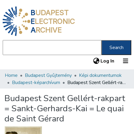
B
UDAPEST
E
LECTRONIC
A
RCHIVE
Search
(current
Log In
Home
Budapest Gyűjtemény
Képi dokumentumok
Communities & Collections
Budapest-képarchívum
Budapest Szent Gellért-rakpart = Sankt-Gerhards-Kai = Le quai de Saint Gérard
All of DSpace
Budapest Szent Gellért-rakpart
Statistics
= Sankt-Gerhards-Kai = Le quai
About us
de Saint Gérard