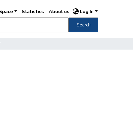
DSpace
Statistics
About us
Log In
Search
?