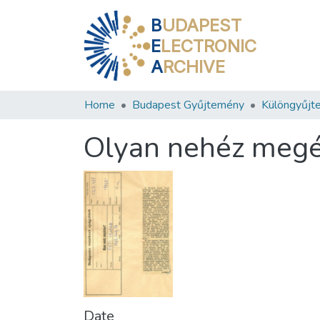
B
UDAPEST
E
LECTRONIC
A
RCHIVE
Home
Budapest Gyűjtemény
Különgyűjt
Olyan nehéz megé
Date