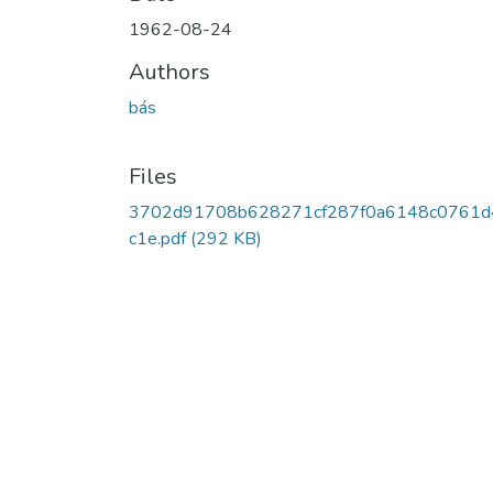
1962-08-24
Authors
bás
Files
3702d91708b628271cf287f0a6148c0761d
c1e.pdf
(292 KB)