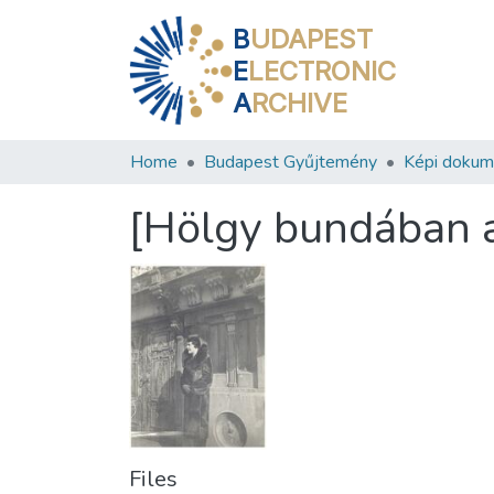
B
UDAPEST
E
LECTRONIC
A
RCHIVE
Home
Budapest Gyűjtemény
Képi doku
[Hölgy bundában a 
Files