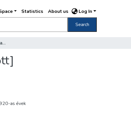
DSpace
Statistics
About us
Log In
Search
[Hölgy bundában a pesti rakpart raktára előtt]
tt]
920-as évek