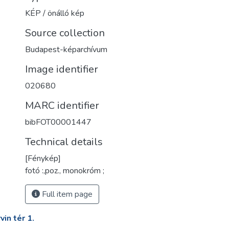
KÉP / önálló kép
Source collection
Budapest-képarchívum
Image identifier
020680
MARC identifier
bibFOT00001447
Technical details
[Fénykép]
fotó :,poz., monokróm ;
Full item page
in tér 1.