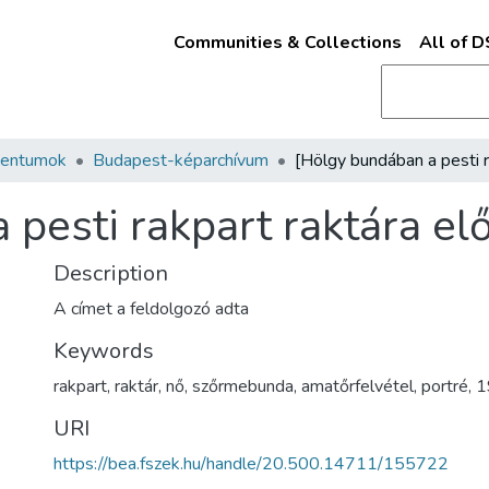
Communities & Collections
All of 
mentumok
Budapest-képarchívum
pesti rakpart raktára elő
Description
A címet a feldolgozó adta
Keywords
rakpart
,
raktár
,
nő
,
szőrmebunda
,
amatőrfelvétel
,
portré
,
1
URI
https://bea.fszek.hu/handle/20.500.14711/155722