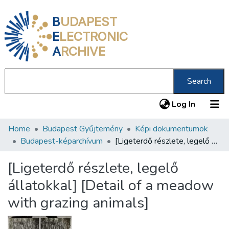
B
UDAPEST
E
LECTRONIC
A
RCHIVE
Search
(current
Log In
Home
Budapest Gyűjtemény
Képi dokumentumok
Communities & Collections
Budapest-képarchívum
[Ligeterdő részlete, legelő állatokkal] [Detail of a meadow with grazing animals]
All of DSpace
[Ligeterdő részlete, legelő
Statistics
állatokkal] [Detail of a meadow
About us
with grazing animals]