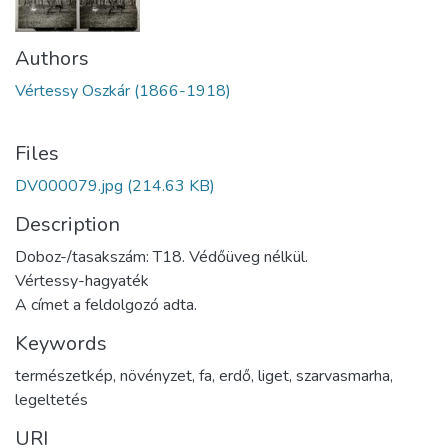
Authors
Vértessy Oszkár (1866-1918)
Files
DV000079.jpg
(214.63 KB)
Description
Doboz-/tasakszám: T18. Védőüveg nélkül.
Vértessy-hagyaték
A címet a feldolgozó adta.
Keywords
természetkép
,
növényzet
,
fa
,
erdő
,
liget
,
szarvasmarha
,
legeltetés
URI