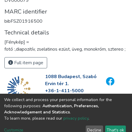
DV000079
MARC identifier
bibFSZ01916500
Technical details
[Fénykép] =
fotó :,diapozitív, zselatinos ezüst, üveg, monokróm, sztereo ;
Full item page
1088 Budapest, Szabó
Ervin tér 1.
+36-1-411-5000
info@fszek.hu
We collect and process your personal information for the
https://fszek.hu
following purposes:
Authentication, Preferences,
Acknowledgement and Statistics
.
To learn more, please read our
privacy policy
.
Customize
Decline
That's ok